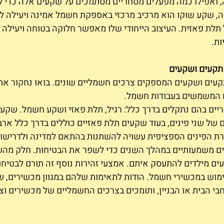
ייה, ואפילו כמה מפעלים מסחריים מסתמכים על שקעים אלה כדי ל
שה, שקע שוקו הוא מרכיב מרכזי באספקת חשמל אמינה ויעילה לת
ת פאזית. העיצוב הייחודי שלו מאפשר חלוקה בטוחה ויעילה ש
ות.
 תקעים ושקעים
קעים ושקעים המספקים צרכים חשמליים שונים. בואו נחקור את
 המשמשים בעבודות חשמל. 
יים בהם נתקלים בדרך כלל: רגיל, תלת פאזי ושקע חשמל. שקעי
 של שני פינים, בעוד שקעים תלת פאזיים כוללים בדרך כלל אר
תצורת הפינים הספציפית עשויה להשתנות בהתאם למדינה ולדרישות
ים משמעותיים במהלך השנים כדי לשפר את הבטיחות. חלק מה
ים מילדים להתעסק איתם. אמצעי זהירות נוסף זה תורם לבטיחו
וש במכשירי חשמל. הודות לתאימות שלהם במגוון מכשירים, ש
י הבית או הבניין, ותומכים בצרכים החשמליים של מכשירים וציו