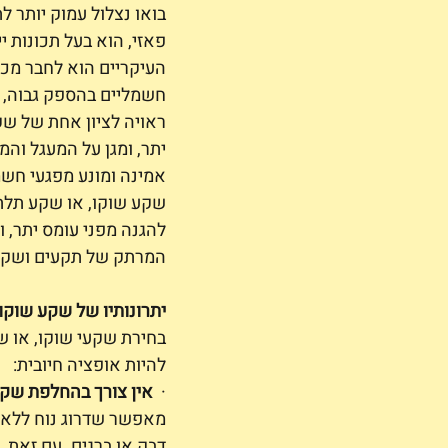
בואו נצלול עמוק יותר 
פאזי, הוא בעל תכונות 
העיקריים הוא לחבר מכש
חשמליים בהספק גבוה, מ
ראויה לציון אחת של שק
יתר, ומגן על המעגל וה
אמינה ומונע מפגעי חשמ
שקע שוקו, או שקע תלת 
להגנה מפני עומס יתר, 
המרתק של תקעים ושקע
יתרונותיו של שקע שוקו
בחירת שקעי שוקו, או שק
להיות אופציה חיובית:
·  
אין צורך בהחלפת שקע
מאפשר שדרוג נוח ללא ע
דבק או ברגים. עם זאת,