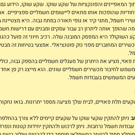
לתוך המאפיינים והפונקציות של שקע שוקו. שקע שוקו, הידוע ג
ייחודיות שהופכות אותו מתאים ליישומים חשמליים ספציפיים. אח
ירי חשמל, מתגי קיר או גופי תאורה במתח גבוה. היא מצטיינת
ה שהופך אותה ליתרון רב עבור עסקים ומבנים עם דרישות חשמל
ע השוקולד היא המפסק המובנה שלה. רכיב חיוני זה פועל כהגנ
מכשירים המחוברים מפני נזק פוטנציאלי. אמצעי בטיחות זה מבט
ל.
פאזי, מציע את היתרון של מעגלים חשמליים בהספק גבוה, כולל
ומשמש לחיבור מכשירים חשמליים שונים. הוא מייצג רק פן אחד 
ים המשמשים בעבודות חשמל.
עים תלת פאזיים, לבית שלך מציעה מספר יתרונות. בואו נחקור 
:
 ניתן להתקין שקעי שוקו על שקעים קיימים ללא צורך בהחלפת
בודות חשמל נרחבות. ניתן לרכוש ולהתקין יחידות קטנות ונפרד
 מומלץ תמיד להיעזר בחשמלאי מוסמך כדי להבטיח שילוב בטוח 