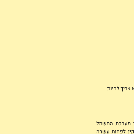
צריך להיות 
עברתם לבית חדש, או שאתם מבצעים שיפוצים בביתכם? כדאי שתשימו לב לתכנון מערכת החשמל 
הנמצאת במטבח (כיום זה מקום צריכת החשמל הגבוהה בבית). במטבח מומלץ להתקין לפחות עשרה 