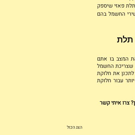
שקעי חשמל. שימו לב, אם אתם רוצים להתקין כיריים אינדוקציה, ודאו כי מותקן שקע תלת פאזי שיספק 
את החשמל בצורה מיטבית וגבוהה. מומלץ להתקין מספיק נקודות חשמל לכמות מכשירי החשמל בהם 
תלת 
כיום הפעלת מוצרי חשמל בו זמנית בבית זה דבר נפוץ מאוד, אתם בטוח מכירים את המצב בו אתם 
מפעילים את התנור יחד עם הכיריים, המזגן, מכונת הכביסה, המדיח והמייבש - אין ספק שצריכת החשמל 
נמצאת במגמת עליה בשנים האחרונות. כדי שלא יווצר מצב שבו החשמל קופץ, חשוב לתכנן את חלוקת 
עומס החשמל בצורה טובה. שקע תלת פאזי ורשת חשמל תלת פאזי תתן מענה טוב יותר עבור חלוקת 
? צרו איתי קשר 
הצג הכול