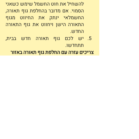
להשחיל את חוט החשמל שימש כשאני 
הסמוי. אם מדובר בהחלפת גוף תאורה, 
החשמלאי ינתק את החיווט מגוף 
התאורה הישן ויחווט את גוף התאורה 
החדש.
יש לכם גוף תאורה חדש בבית, 
תתחדשו. 
צריכים עזרה עם החלפת גוף תאורה באזור 
הרצליה, גוש דן או רמת השרון? צרו איתי 
קשר - אשמח לעזור!
פוסטים אחרונים
הצג הכול